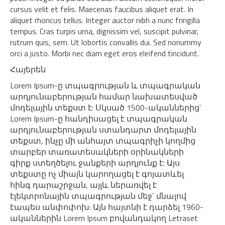
cursus velit et felis. Maecenas faucibus aliquet erat. In
aliquet rhoncus tellus. Integer auctor nibh a nunc fringilla
tempus. Cras turpis urna, dignissim vel, suscipit pulvinar,
rutrum quis, sem. Ut lobortis convallis dui. Sed nonummy
orci a justo. Morbi nec diam eget eros eleifend tincidunt.
Հայերեն
Lorem Ipsum-ը տպագրության և տպագրական
արդյունաբերության համար նախատեսված
մոդելային տեքստ է: Սկսած 1500-ականներից`
Lorem Ipsum-ը հանդիսացել է տպագրական
արդյունաբերության ստանդարտ մոդելային
տեքստ, ինչը մի անհայտ տպագրիչի կողմից
տարբեր տառատեսակների օրինակների
գիրք ստեղծելու ջանքերի արդյունք է: Այս
տեքստը ոչ միայն կարողացել է գոյատևել
հինգ դարաշրջան, այլև ներառվել է
էլեկտրոնային տպագրության մեջ` մնալով
էապես անփոփոխ: Այն հայտնի է դարձել 1960-
ականներին Lorem Ipsum բովանդակող Letraset