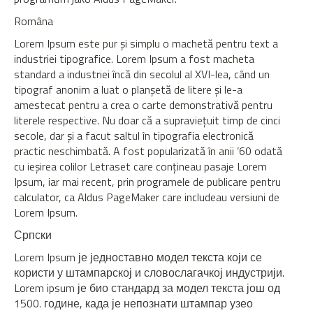
Româna
Lorem Ipsum este pur şi simplu o machetă pentru text a
industriei tipografice. Lorem Ipsum a fost macheta
standard a industriei încă din secolul al XVI-lea, când un
tipograf anonim a luat o planşetă de litere şi le-a
amestecat pentru a crea o carte demonstrativă pentru
literele respective. Nu doar că a supravieţuit timp de cinci
secole, dar şi a facut saltul în tipografia electronică
practic neschimbată. A fost popularizată în anii ’60 odată
cu ieşirea colilor Letraset care conţineau pasaje Lorem
Ipsum, iar mai recent, prin programele de publicare pentru
calculator, ca Aldus PageMaker care includeau versiuni de
Lorem Ipsum.
Српски
Lorem Ipsum је једноставно модел текста који се
користи у штампарској и словослагачкој индустрији.
Lorem ipsum је био стандард за модел текста још од
1500. године, када је непознати штампар узео