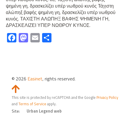
ψημένη γη, δρασκελίζει υπέρ νωθρού κυνός Τάχιστη
αλώπηξ βαφής ψημένη γη, δρασκελίζει υπέρ νωθρού
κυνός. ΤΑΧΙΣΤΗ ΑΛΩΠΗΞ ΒΑΦΗΣ ΨΗΜΕΝΗ ΓΗ,
ΔΡΑΣΚΕΛΙΖΕΙ ΥΠΕΡ ΝΩΘΡΟΥ ΚΥΝΟΣ.
Fa
M
E
S
ce
as
m
h
b
to
ail
ar
o
d
e
ok
o
© 2026
Easinet
, rights reserved.
n
Slide
to
This site is protected by reCAPTCHA and the Google
Privacy Policy
Top
and
Terms of Service
apply.
Site:
Urban Legend web