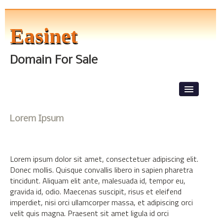
Easinet
Domain For Sale
Skip to primary content
Skip to secondary content
Main menu
News
Lorem Ipsum
Front Page
About The Tests
Lorem ipsum dolor sit amet, consectetuer adipiscing elit.
Level 1
Donec mollis. Quisque convallis libero in sapien pharetra
tincidunt. Aliquam elit ante, malesuada id, tempor eu,
Lorem Ipsum
gravida id, odio. Maecenas suscipit, risus et eleifend
imperdiet, nisi orci ullamcorper massa, et adipiscing orci
velit quis magna. Praesent sit amet ligula id orci