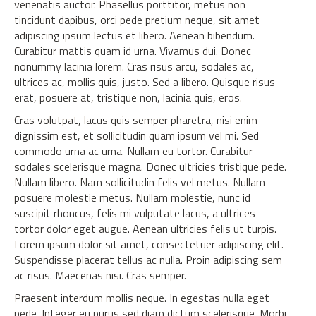
venenatis auctor. Phasellus porttitor, metus non
tincidunt dapibus, orci pede pretium neque, sit amet
adipiscing ipsum lectus et libero. Aenean bibendum.
Curabitur mattis quam id urna. Vivamus dui. Donec
nonummy lacinia lorem. Cras risus arcu, sodales ac,
ultrices ac, mollis quis, justo. Sed a libero. Quisque risus
erat, posuere at, tristique non, lacinia quis, eros.
Cras volutpat, lacus quis semper pharetra, nisi enim
dignissim est, et sollicitudin quam ipsum vel mi. Sed
commodo urna ac urna. Nullam eu tortor. Curabitur
sodales scelerisque magna. Donec ultricies tristique pede.
Nullam libero. Nam sollicitudin felis vel metus. Nullam
posuere molestie metus. Nullam molestie, nunc id
suscipit rhoncus, felis mi vulputate lacus, a ultrices
tortor dolor eget augue. Aenean ultricies felis ut turpis.
Lorem ipsum dolor sit amet, consectetuer adipiscing elit.
Suspendisse placerat tellus ac nulla. Proin adipiscing sem
ac risus. Maecenas nisi. Cras semper.
Praesent interdum mollis neque. In egestas nulla eget
pede. Integer eu purus sed diam dictum scelerisque. Morbi