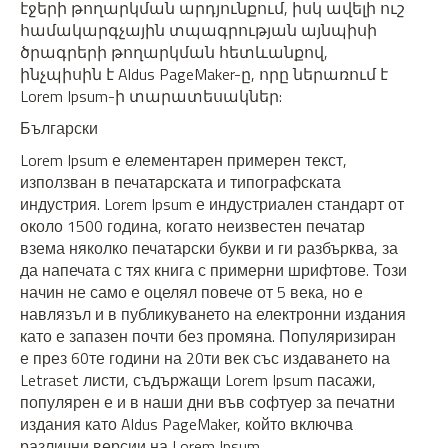
էջերի թողարկման արդյունքում, իսկ ավելի ուշ
համակարգչային տպագրության այնպիսի
ծրագրերի թողարկման հետևանքով,
ինչպիսին է Aldus PageMaker-ը, որը ներառում է
Lorem Ipsum-ի տարատեսակներ:
Български
Lorem Ipsum е елементарен примерен текст,
използван в печатарската и типографската
индустрия. Lorem Ipsum е индустриален стандарт от
около 1500 година, когато неизвестен печатар
взема няколко печатарски букви и ги разбърква, за
да напечата с тях книга с примерни шрифтове. Този
начин не само е оцелял повече от 5 века, но е
навлязъл и в публикуването на електронни издания
като е запазен почти без промяна. Популяризиран
е през 60те години на 20ти век със издаването на
Letraset листи, съдържащи Lorem Ipsum пасажи,
популярен е и в наши дни във софтуер за печатни
издания като Aldus PageMaker, който включва
различни версии на Lorem Ipsum.