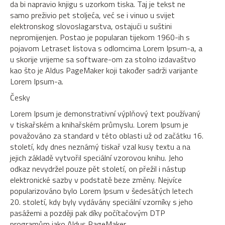
da bi napravio knjigu s uzorkom tiska. Taj je tekst ne
samo preživio pet stoljeća, već se i vinuo u svijet
elektronskog slovoslagarstva, ostajući u suštini
nepromijenjen. Postao je popularan tijekom 1960-ih s
pojavom Letraset listova s odlomcima Lorem Ipsum-a, a
u skorije vrijeme sa software-om za stolno izdavaštvo
kao što je Aldus PageMaker koji također sadrži varijante
Lorem Ipsum-a.
Česky
Lorem Ipsum je demonstrativní výplňový text používaný
v tiskařském a knihařském průmyslu. Lorem Ipsum je
považováno za standard v této oblasti už od začátku 16.
století, kdy dnes neznámý tiskař vzal kusy textu a na
jejich základě vytvořil speciální vzorovou knihu. Jeho
odkaz nevydržel pouze pět století, on přežil i nástup
elektronické sazby v podstatě beze změny. Nejvíce
popularizováno bylo Lorem Ipsum v šedesátých letech
20. století, kdy byly vydávány speciální vzorníky s jeho
pasážemi a později pak díky počítačovým DTP
programům jako Aldus PageMaker.