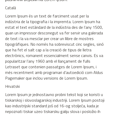
Català
Lorem Ipsum és un text de farciment usat per la
indústria de la tipografia i la impremta. Lorem Ipsum ha
estat el text estàndard de la indústria des de l’any 1500,
quan un impressor desconegut va fer servir una galerada
de text i la va mesclar per crear un llibre de mostres
tipogràfiques. No només ha sobreviscut cinc segles, sinó
que ha fet el salt cap a la creació de tipus de lletra
electrònics, romanent essencialment sense canvis. Es va
popularitzar l’any 1960 amb el llançament de fulls
Letraset que contenien passatges de Lorem Ipsum, i
més recentment amb programari d’autoedició com Aldus
Pagemaker que inclou versions de Lorem Ipsum.
Hrvatski
Lorem Ipsum je jednostavno probni tekst koji se koristi u
tiskarskoj i slovoslagarskoj industriji. Lorem Ipsum postoji
kao industrijski standard još od 16-og stoljeća, kada je
nepoznati tiskar uzeo tiskarsku galiju slova i posložio ih