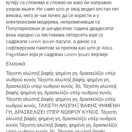
кутију са словима и сложио их како би направио
узорак књиге. Не само што је овај модел опстао пет
векова, него је чак почео да се користи и у
електронским медијима, непроменивши се.
Популаризован је шездесетих година двадесетог
века заједно са листовима летерсета који су
садржали Lorem Ipsum пасусе, а данас са
софтверским пакетом за прелом као што је Aldus
PageMaker који је садржао Lorem Ipsum верзије.
Ελληνικά
Τάχιστη αλώπηξ βαφής ψημένη γη, δρασκελίζει υπέρ
νωθρού κυνός Τάχιστη αλώπηξ βαφής ψημένη γη,
δρασκελίζει υπέρ νωθρού κυνός. Ϊϊϋ, Τάχιστη αλώπηξ
βαφής ψημένη γη, δρασκελίζει υπέρ νωθρού κυνός
Τάχιστη αλώπηξ βαφής ψημένη γη, δρασκελίζει υπέρ
νωθρού κυνός. ΤΑΧΙΣΤΗ ΑΛΩΠΗΞ ΒΑΦΗΣ ΨΗΜΕΝΗ
ΓΗ, ΔΡΑΣΚΕΛΙΖΕΙ ΥΠΕΡ ΝΩΘΡΟΥ ΚΥΝΟΣ. Τάχιστη
αλώπηξ βαφής ψημένη γη, δρασκελίζει υπέρ νωθρού
κυνός Τάχιστη αλώπηξ βαφής ψημένη γη, δρασκελίζει
υπέρ νωθρού κυνός. Ϊϊϋ, Τάχιστη αλώπηξ βαφής